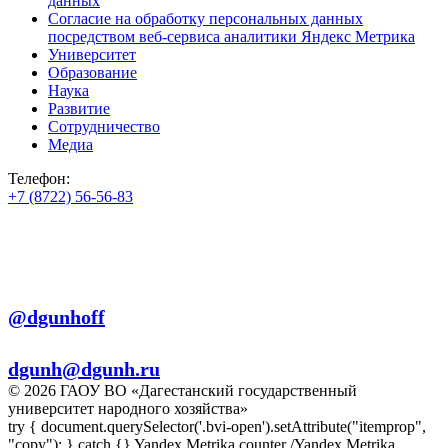
данных
Согласие на обработку персональных данных
посредством веб-сервиса аналитики Яндекс Метрика
Университет
Образование
Наука
Развитие
Сотрудничество
Медиа
Телефон:
+7 (8722) 56-56-83
+7 (8722) 56-56-22
+7 (8722) 56-56-03
Телеграм:
@dgunhoff
E-mail:
dgunh@dgunh.ru
© 2026 ГАОУ ВО «Дагестанский государственный
университет народного хозяйства»
try { document.querySelector('.bvi-open').setAttribute("itemprop",
"copy"); } catch {} Yandex.Metrika counter
/Yandex.Metrika