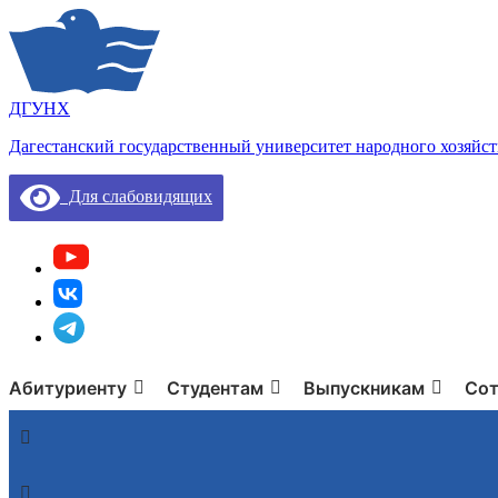
ДГУНХ
Дагестанский государственный университет народного хозяйст
Для слабовидящих
Абитуриенту
Студентам
Выпускникам
Сот