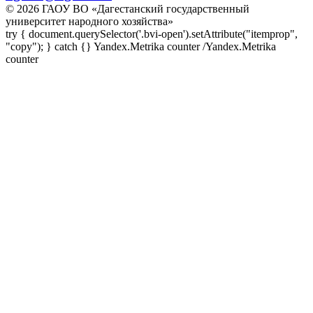
© 2026 ГАОУ ВО «Дагестанский государственный
университет народного хозяйства»
try { document.querySelector('.bvi-open').setAttribute("itemprop",
"copy"); } catch {} Yandex.Metrika counter
/Yandex.Metrika
counter