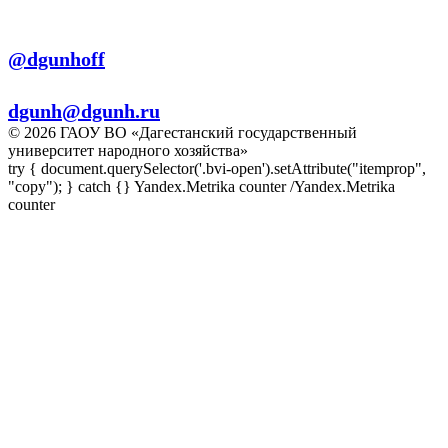
Телеграм:
@dgunhoff
E-mail:
dgunh@dgunh.ru
© 2026 ГАОУ ВО «Дагестанский государственный
университет народного хозяйства»
try { document.querySelector('.bvi-open').setAttribute("itemprop",
"copy"); } catch {} Yandex.Metrika counter
/Yandex.Metrika
counter