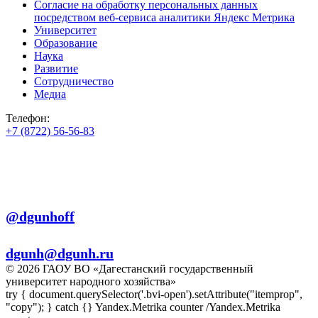
Согласие на обработку персональных данных
посредством веб-сервиса аналитики Яндекс Метрика
Университет
Образование
Наука
Развитие
Сотрудничество
Медиа
Телефон:
+7 (8722) 56-56-83
+7 (8722) 56-56-22
+7 (8722) 56-56-03
Телеграм:
@dgunhoff
E-mail:
dgunh@dgunh.ru
© 2026 ГАОУ ВО «Дагестанский государственный
университет народного хозяйства»
try { document.querySelector('.bvi-open').setAttribute("itemprop",
"copy"); } catch {} Yandex.Metrika counter
/Yandex.Metrika