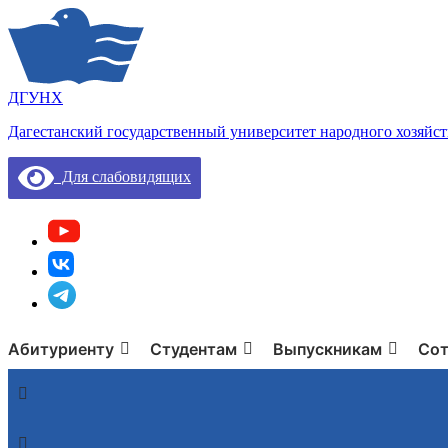
ДГУНХ
Дагестанский государственный университет народного хозяйст
Для слабовидящих
Абитуриенту
Студентам
Выпускникам
Сот