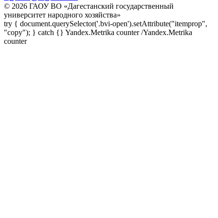
© 2026 ГАОУ ВО «Дагестанский государственный
университет народного хозяйства»
try { document.querySelector('.bvi-open').setAttribute("itemprop",
"copy"); } catch {} Yandex.Metrika counter
/Yandex.Metrika
counter