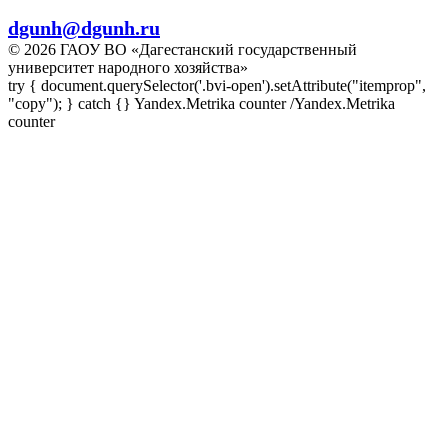
E-mail:
dgunh@dgunh.ru
© 2026 ГАОУ ВО «Дагестанский государственный
университет народного хозяйства»
try { document.querySelector('.bvi-open').setAttribute("itemprop",
"copy"); } catch {} Yandex.Metrika counter
/Yandex.Metrika
counter