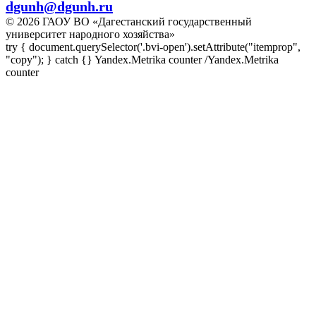
dgunh@dgunh.ru
© 2026 ГАОУ ВО «Дагестанский государственный
университет народного хозяйства»
try { document.querySelector('.bvi-open').setAttribute("itemprop",
"copy"); } catch {} Yandex.Metrika counter
/Yandex.Metrika
counter