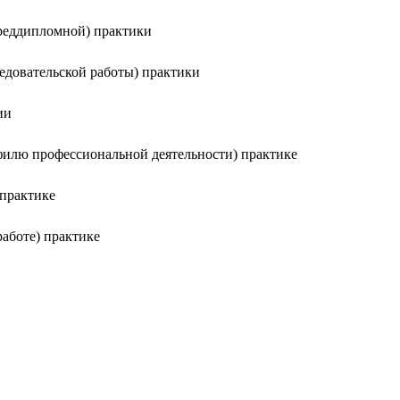
реддипломной) практики
едовательской работы) практики
ии
филю профессиональной деятельности) практике
практике
аботе) практике