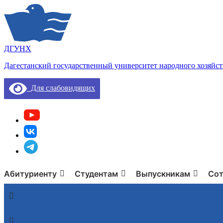
ДГУНХ
Дагестанский государственный университет народного хозяйст
Для слабовидящих
Абитуриенту
Студентам
Выпускникам
Сот