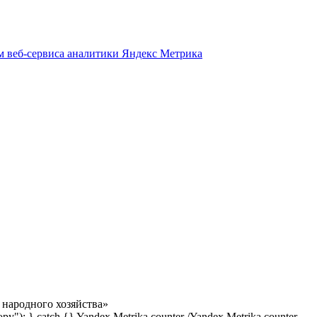
м веб-сервиса аналитики Яндекс Метрика
народного хозяйства»
copy"); } catch {} Yandex.Metrika counter
/Yandex.Metrika counter