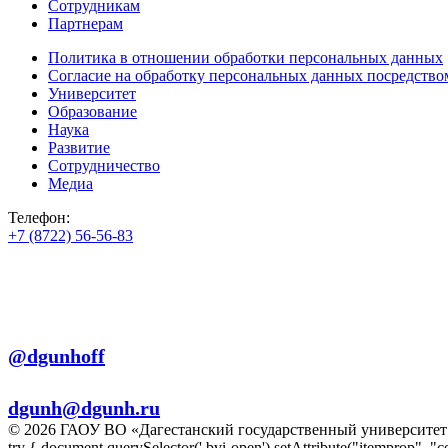
Сотрудникам
Партнерам
Политика в отношении обработки персональных данных
Согласие на обработку персональных данных посредство
Университет
Образование
Наука
Развитие
Сотрудничество
Медиа
Телефон:
+7 (8722) 56-56-83
+7 (8722) 56-56-22
+7 (8722) 56-56-03
Телеграм:
@dgunhoff
E-mail:
dgunh@dgunh.ru
© 2026 ГАОУ ВО «Дагестанский государственный университет 
try { document.querySelector('.bvi-open').setAttribute("itemprop", "