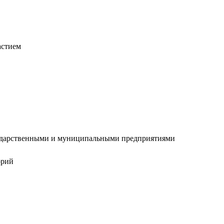
астием
сударственными и муниципальными предприятиями
орий