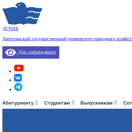
ДГУНХ
Дагестанский государственный университет народного хозяйст
Для слабовидящих
Абитуриенту
Студентам
Выпускникам
Сот