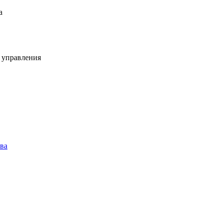
а
 управления
ва