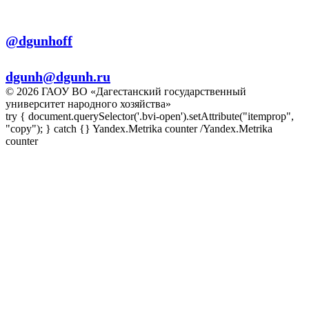
Телеграм:
@dgunhoff
E-mail:
dgunh@dgunh.ru
© 2026 ГАОУ ВО «Дагестанский государственный
университет народного хозяйства»
try { document.querySelector('.bvi-open').setAttribute("itemprop",
"copy"); } catch {} Yandex.Metrika counter
/Yandex.Metrika
counter