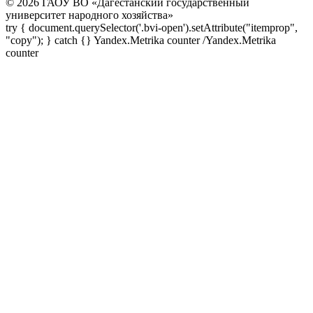
© 2026 ГАОУ ВО «Дагестанский государственный
университет народного хозяйства»
try { document.querySelector('.bvi-open').setAttribute("itemprop",
"copy"); } catch {} Yandex.Metrika counter
/Yandex.Metrika
counter