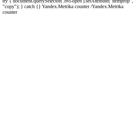
try { document.querySelector('.bvi-open').setAttribute("itemprop",
"copy"); } catch {} Yandex.Metrika counter
/Yandex.Metrika
counter