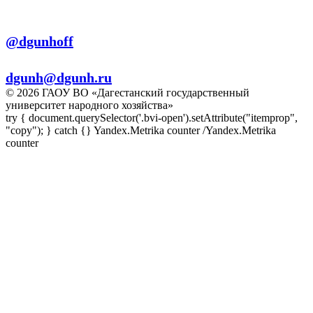
Телеграм:
@dgunhoff
E-mail:
dgunh@dgunh.ru
© 2026 ГАОУ ВО «Дагестанский государственный
университет народного хозяйства»
try { document.querySelector('.bvi-open').setAttribute("itemprop",
"copy"); } catch {} Yandex.Metrika counter
/Yandex.Metrika
counter