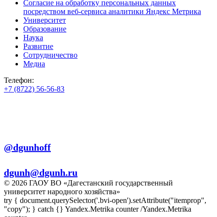
Согласие на обработку персональных данных
посредством веб-сервиса аналитики Яндекс Метрика
Университет
Образование
Наука
Развитие
Сотрудничество
Медиа
Телефон:
+7 (8722) 56-56-83
+7 (8722) 56-56-22
+7 (8722) 56-56-03
Телеграм:
@dgunhoff
E-mail:
dgunh@dgunh.ru
© 2026 ГАОУ ВО «Дагестанский государственный
университет народного хозяйства»
try { document.querySelector('.bvi-open').setAttribute("itemprop",
"copy"); } catch {} Yandex.Metrika counter
/Yandex.Metrika