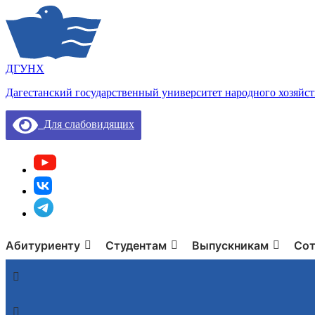
ДГУНХ
Дагестанский государственный университет народного хозяйст
Для слабовидящих
Абитуриенту
Студентам
Выпускникам
Сот