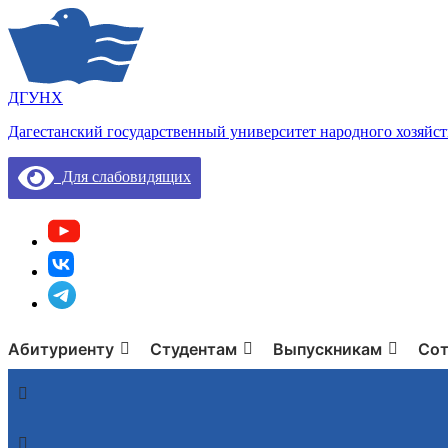
ДГУНХ
Дагестанский государственный университет народного хозяйст
Для слабовидящих
Абитуриенту
Студентам
Выпускникам
Сот