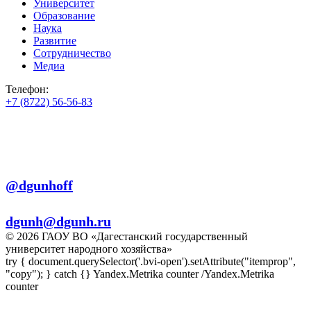
Университет
Образование
Наука
Развитие
Сотрудничество
Медиа
Телефон:
+7 (8722) 56-56-83
+7 (8722) 56-56-22
+7 (8722) 56-56-03
Телеграм:
@dgunhoff
E-mail:
dgunh@dgunh.ru
© 2026 ГАОУ ВО «Дагестанский государственный
университет народного хозяйства»
try { document.querySelector('.bvi-open').setAttribute("itemprop",
"copy"); } catch {} Yandex.Metrika counter
/Yandex.Metrika
counter