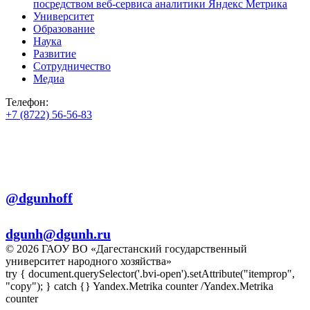
посредством веб-сервиса аналитики Яндекс Метрика
Университет
Образование
Наука
Развитие
Сотрудничество
Медиа
Телефон:
+7 (8722) 56-56-83
+7 (8722) 56-56-22
+7 (8722) 56-56-03
Телеграм:
@dgunhoff
E-mail:
dgunh@dgunh.ru
© 2026 ГАОУ ВО «Дагестанский государственный
университет народного хозяйства»
try { document.querySelector('.bvi-open').setAttribute("itemprop",
"copy"); } catch {} Yandex.Metrika counter
/Yandex.Metrika
counter