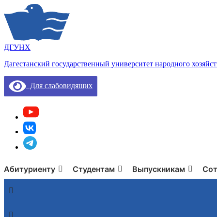
ДГУНХ
Дагестанский государственный университет народного хозяйст
Для слабовидящих
Абитуриенту
Студентам
Выпускникам
Сот