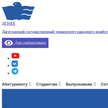
ДГУНХ
Дагестанский государственный университет народного хозяйст
Для слабовидящих
Абитуриенту
Студентам
Выпускникам
Сот