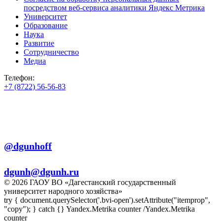
посредством веб-сервиса аналитики Яндекс Метрика
Университет
Образование
Наука
Развитие
Сотрудничество
Медиа
Телефон:
+7 (8722) 56-56-83
+7 (8722) 56-56-22
+7 (8722) 56-56-03
Телеграм:
@dgunhoff
E-mail:
dgunh@dgunh.ru
© 2026 ГАОУ ВО «Дагестанский государственный
университет народного хозяйства»
try { document.querySelector('.bvi-open').setAttribute("itemprop",
"copy"); } catch {} Yandex.Metrika counter
/Yandex.Metrika
counter