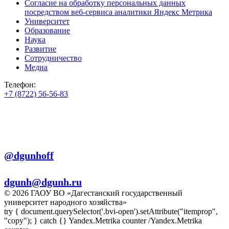
Согласие на обработку персональных данных
посредством веб-сервиса аналитики Яндекс Метрика
Университет
Образование
Наука
Развитие
Сотрудничество
Медиа
Телефон:
+7 (8722) 56-56-83
+7 (8722) 56-56-22
+7 (8722) 56-56-03
Телеграм:
@dgunhoff
E-mail:
dgunh@dgunh.ru
© 2026 ГАОУ ВО «Дагестанский государственный
университет народного хозяйства»
try { document.querySelector('.bvi-open').setAttribute("itemprop",
"copy"); } catch {} Yandex.Metrika counter
/Yandex.Metrika