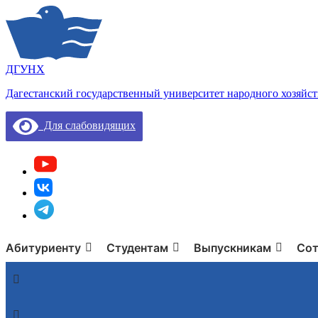
ДГУНХ
Дагестанский государственный университет народного хозяйст
Для слабовидящих
Абитуриенту
Студентам
Выпускникам
Сот