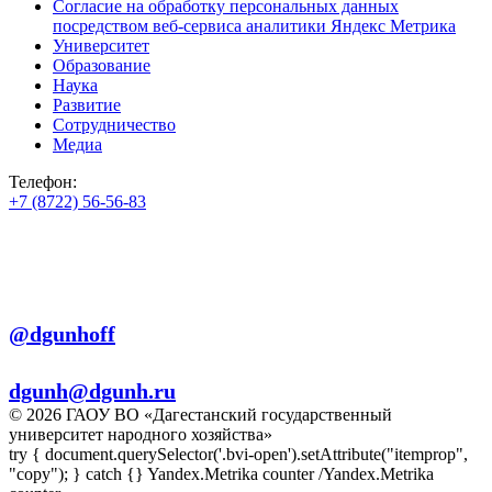
Согласие на обработку персональных данных
посредством веб-сервиса аналитики Яндекс Метрика
Университет
Образование
Наука
Развитие
Сотрудничество
Медиа
Телефон:
+7 (8722) 56-56-83
+7 (8722) 56-56-22
+7 (8722) 56-56-03
Телеграм:
@dgunhoff
E-mail:
dgunh@dgunh.ru
© 2026 ГАОУ ВО «Дагестанский государственный
университет народного хозяйства»
try { document.querySelector('.bvi-open').setAttribute("itemprop",
"copy"); } catch {} Yandex.Metrika counter
/Yandex.Metrika