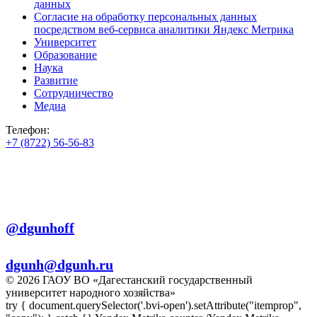
данных
Согласие на обработку персональных данных
посредством веб-сервиса аналитики Яндекс Метрика
Университет
Образование
Наука
Развитие
Сотрудничество
Медиа
Телефон:
+7 (8722) 56-56-83
+7 (8722) 56-56-22
+7 (8722) 56-56-03
Телеграм:
@dgunhoff
E-mail:
dgunh@dgunh.ru
© 2026 ГАОУ ВО «Дагестанский государственный
университет народного хозяйства»
try { document.querySelector('.bvi-open').setAttribute("itemprop",