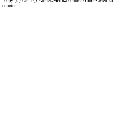
"copy"); } catch {} Yandex.Metrika counter
/Yandex.Metrika
counter