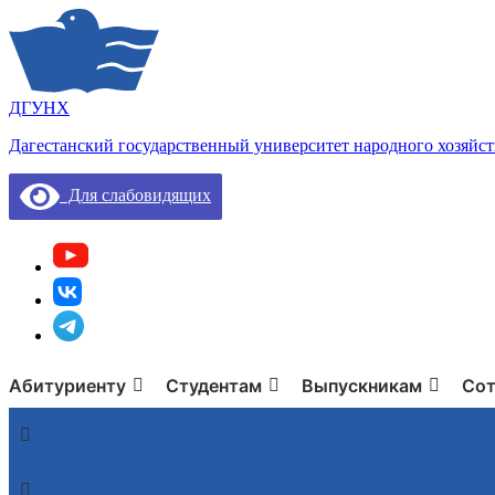
ДГУНХ
Дагестанский государственный университет народного хозяйст
Для слабовидящих
Абитуриенту
Студентам
Выпускникам
Сот