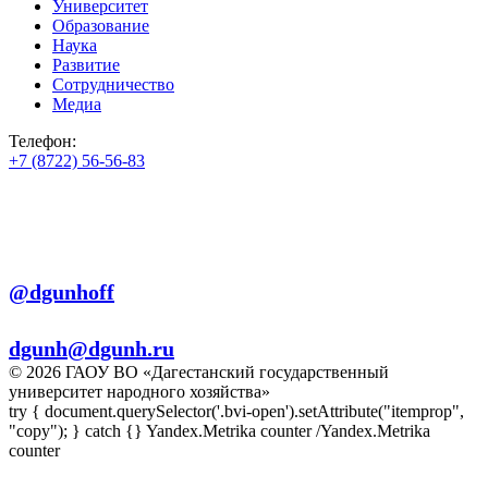
Университет
Образование
Наука
Развитие
Сотрудничество
Медиа
Телефон:
+7 (8722) 56-56-83
+7 (8722) 56-56-22
+7 (8722) 56-56-03
Телеграм:
@dgunhoff
E-mail:
dgunh@dgunh.ru
© 2026 ГАОУ ВО «Дагестанский государственный
университет народного хозяйства»
try { document.querySelector('.bvi-open').setAttribute("itemprop",
"copy"); } catch {} Yandex.Metrika counter
/Yandex.Metrika
counter