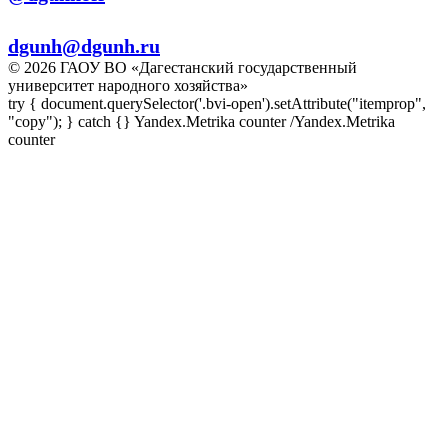
E-mail:
dgunh@dgunh.ru
© 2026 ГАОУ ВО «Дагестанский государственный
университет народного хозяйства»
try { document.querySelector('.bvi-open').setAttribute("itemprop",
"copy"); } catch {} Yandex.Metrika counter
/Yandex.Metrika
counter