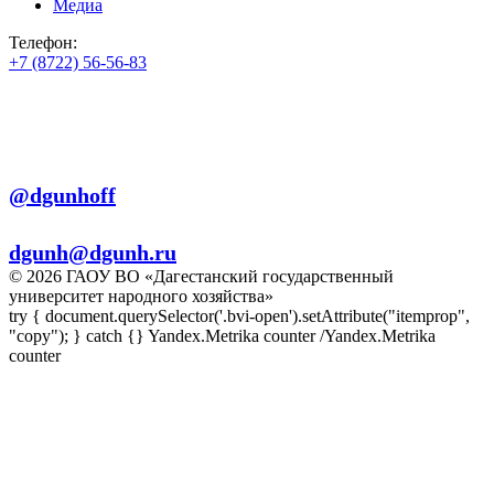
Медиа
Телефон:
+7 (8722) 56-56-83
+7 (8722) 56-56-22
+7 (8722) 56-56-03
Телеграм:
@dgunhoff
E-mail:
dgunh@dgunh.ru
© 2026 ГАОУ ВО «Дагестанский государственный
университет народного хозяйства»
try { document.querySelector('.bvi-open').setAttribute("itemprop",
"copy"); } catch {} Yandex.Metrika counter
/Yandex.Metrika
counter