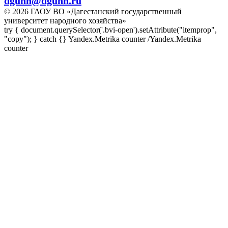
dgunh@dgunh.ru
© 2026 ГАОУ ВО «Дагестанский государственный
университет народного хозяйства»
try { document.querySelector('.bvi-open').setAttribute("itemprop",
"copy"); } catch {} Yandex.Metrika counter
/Yandex.Metrika
counter