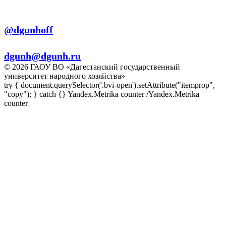
Телеграм:
@dgunhoff
E-mail:
dgunh@dgunh.ru
© 2026 ГАОУ ВО «Дагестанский государственный
университет народного хозяйства»
try { document.querySelector('.bvi-open').setAttribute("itemprop",
"copy"); } catch {} Yandex.Metrika counter
/Yandex.Metrika
counter