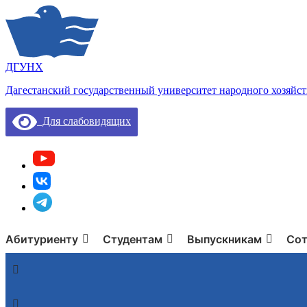
ДГУНХ
Дагестанский государственный университет народного хозяйст
Для слабовидящих
Абитуриенту
Студентам
Выпускникам
Сот