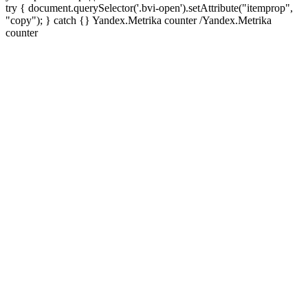
try { document.querySelector('.bvi-open').setAttribute("itemprop",
"copy"); } catch {} Yandex.Metrika counter
/Yandex.Metrika
counter