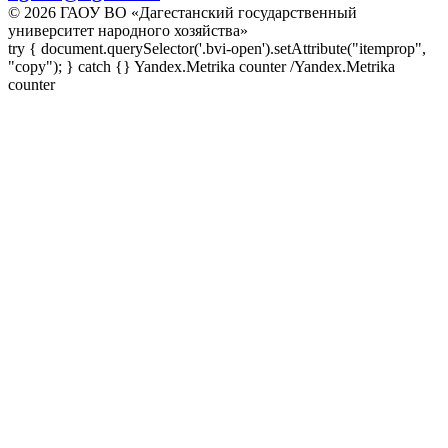
© 2026 ГАОУ ВО «Дагестанский государственный
университет народного хозяйства»
try { document.querySelector('.bvi-open').setAttribute("itemprop",
"copy"); } catch {} Yandex.Metrika counter
/Yandex.Metrika
counter