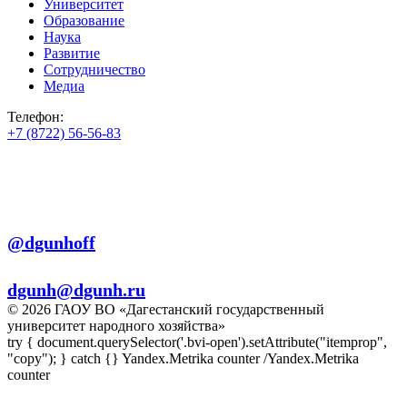
Университет
Образование
Наука
Развитие
Сотрудничество
Медиа
Телефон:
+7 (8722) 56-56-83
+7 (8722) 56-56-22
+7 (8722) 56-56-03
Телеграм:
@dgunhoff
E-mail:
dgunh@dgunh.ru
© 2026 ГАОУ ВО «Дагестанский государственный
университет народного хозяйства»
try { document.querySelector('.bvi-open').setAttribute("itemprop",
"copy"); } catch {} Yandex.Metrika counter
/Yandex.Metrika
counter