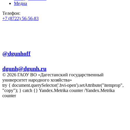
Медиа
Телефон:
+7 (8722) 56-56-83
+7 (8722) 56-56-22
+7 (8722) 56-56-03
Телеграм:
@dgunhoff
E-mail:
dgunh@dgunh.ru
© 2026 ГАОУ ВО «Дагестанский государственный
университет народного хозяйства»
try { document.querySelector('.bvi-open').setAttribute("itemprop",
"copy"); } catch {} Yandex.Metrika counter
/Yandex.Metrika
counter