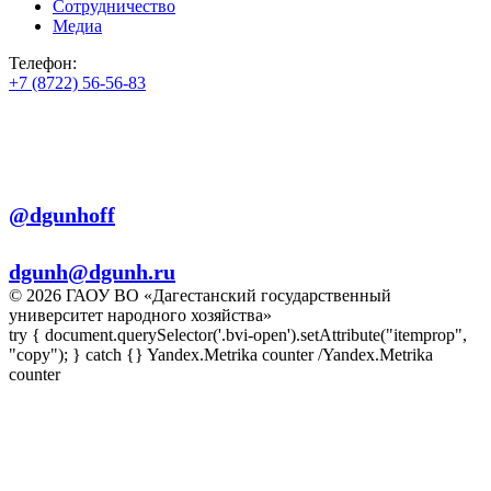
Сотрудничество
Медиа
Телефон:
+7 (8722) 56-56-83
+7 (8722) 56-56-22
+7 (8722) 56-56-03
Телеграм:
@dgunhoff
E-mail:
dgunh@dgunh.ru
© 2026 ГАОУ ВО «Дагестанский государственный
университет народного хозяйства»
try { document.querySelector('.bvi-open').setAttribute("itemprop",
"copy"); } catch {} Yandex.Metrika counter
/Yandex.Metrika
counter