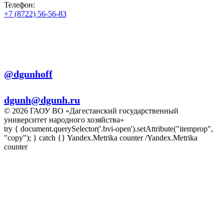
Телефон:
+7 (8722) 56-56-83
+7 (8722) 56-56-22
+7 (8722) 56-56-03
Телеграм:
@dgunhoff
E-mail:
dgunh@dgunh.ru
© 2026 ГАОУ ВО «Дагестанский государственный
университет народного хозяйства»
try { document.querySelector('.bvi-open').setAttribute("itemprop",
"copy"); } catch {} Yandex.Metrika counter
/Yandex.Metrika
counter