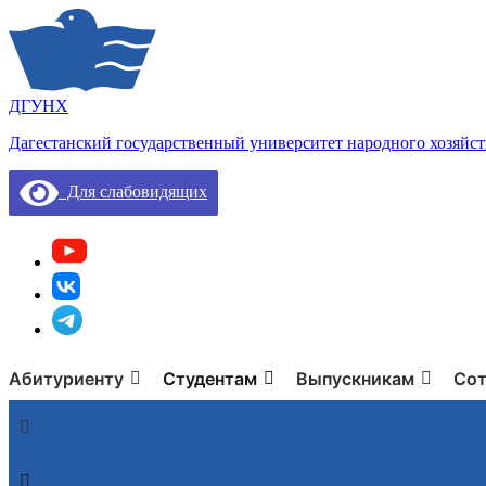
ДГУНХ
Дагестанский государственный университет народного хозяйст
Для слабовидящих
Абитуриенту
Студентам
Выпускникам
Сот