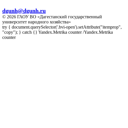
E-mail:
dgunh@dgunh.ru
© 2026 ГАОУ ВО «Дагестанский государственный
университет народного хозяйства»
try { document.querySelector('.bvi-open').setAttribute("itemprop",
"copy"); } catch {} Yandex.Metrika counter
/Yandex.Metrika
counter