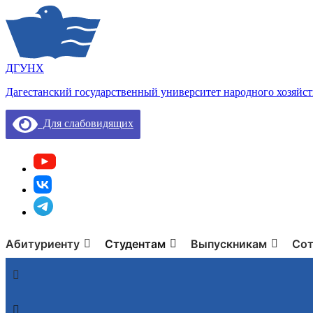
ДГУНХ
Дагестанский государственный университет народного хозяйст
Для слабовидящих
Абитуриенту
Студентам
Выпускникам
Сот