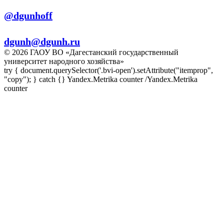
Телеграм:
@dgunhoff
E-mail:
dgunh@dgunh.ru
© 2026 ГАОУ ВО «Дагестанский государственный
университет народного хозяйства»
try { document.querySelector('.bvi-open').setAttribute("itemprop",
"copy"); } catch {} Yandex.Metrika counter
/Yandex.Metrika
counter