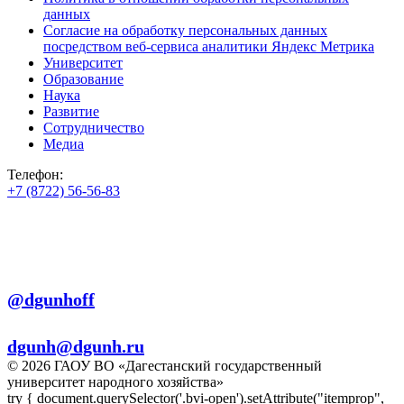
данных
Согласие на обработку персональных данных
посредством веб-сервиса аналитики Яндекс Метрика
Университет
Образование
Наука
Развитие
Сотрудничество
Медиа
Телефон:
+7 (8722) 56-56-83
+7 (8722) 56-56-22
+7 (8722) 56-56-03
Телеграм:
@dgunhoff
E-mail:
dgunh@dgunh.ru
© 2026 ГАОУ ВО «Дагестанский государственный
университет народного хозяйства»
try { document.querySelector('.bvi-open').setAttribute("itemprop",