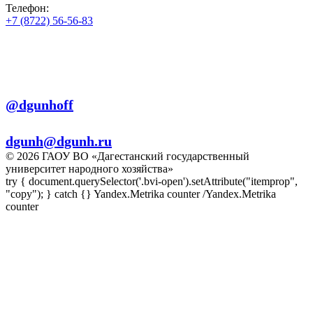
Телефон:
+7 (8722) 56-56-83
+7 (8722) 56-56-22
+7 (8722) 56-56-03
Телеграм:
@dgunhoff
E-mail:
dgunh@dgunh.ru
© 2026 ГАОУ ВО «Дагестанский государственный
университет народного хозяйства»
try { document.querySelector('.bvi-open').setAttribute("itemprop",
"copy"); } catch {} Yandex.Metrika counter
/Yandex.Metrika
counter