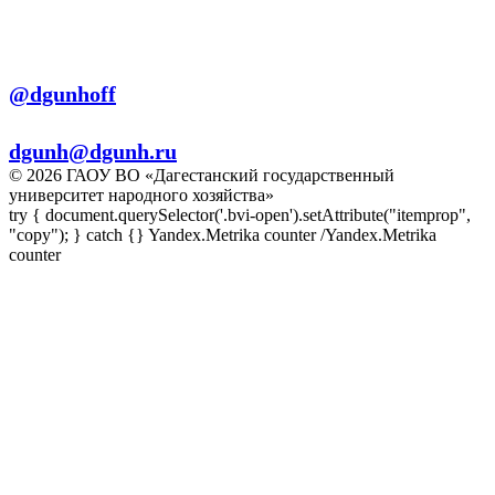
+7 (8722) 56-56-03
Телеграм:
@dgunhoff
E-mail:
dgunh@dgunh.ru
© 2026 ГАОУ ВО «Дагестанский государственный
университет народного хозяйства»
try { document.querySelector('.bvi-open').setAttribute("itemprop",
"copy"); } catch {} Yandex.Metrika counter
/Yandex.Metrika
counter