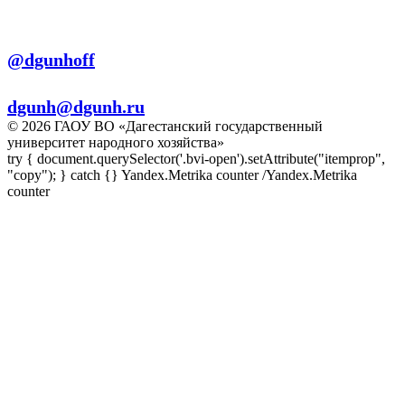
Телеграм:
@dgunhoff
E-mail:
dgunh@dgunh.ru
© 2026 ГАОУ ВО «Дагестанский государственный
университет народного хозяйства»
try { document.querySelector('.bvi-open').setAttribute("itemprop",
"copy"); } catch {} Yandex.Metrika counter
/Yandex.Metrika
counter