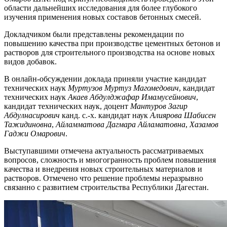
области дальнейших исследования для более глубокого
изучения применения новых составов бетонных смесей.
Докладчиком были представлены рекомендации по
повышению качества при производстве цементных бетонов и
растворов для строительного производства на основе новых
видов добавок.
В онлайн-обсуждении доклада приняли участие кандидат
технических наук
Муртузов Муртуз Магомедович
, кандидат
технических наук
Акаев Абдулджафар Имамусейнович
,
кандидат технических наук, доцент
Мантуров Загир
Абдулнасирович
канд. с.-х. кандидат наук
Алиярова Шабисен
Тажидиновна
,
Айламматова Дагмара Айламатовна
,
Хазамов
Гаджи Омарович
.
Выступавшими отмечена актуальность рассматриваемых
вопросов, сложность и многогранность проблем повышения
качества и внедрения новых строительных материалов и
растворов. Отмечено что решение проблемы неразрывно
связанно с развитием строительства Республики Дагестан.