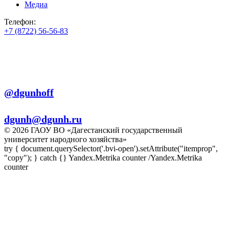
Медиа
Телефон:
+7 (8722) 56-56-83
+7 (8722) 56-56-22
+7 (8722) 56-56-03
Телеграм:
@dgunhoff
E-mail:
dgunh@dgunh.ru
© 2026 ГАОУ ВО «Дагестанский государственный
университет народного хозяйства»
try { document.querySelector('.bvi-open').setAttribute("itemprop",
"copy"); } catch {} Yandex.Metrika counter
/Yandex.Metrika
counter