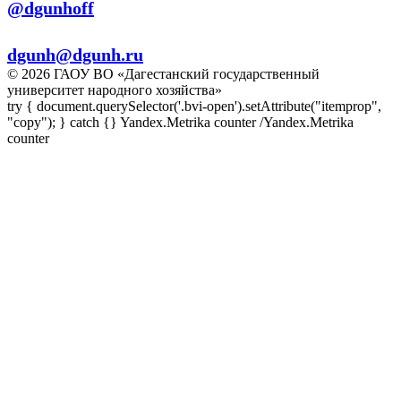
@dgunhoff
E-mail:
dgunh@dgunh.ru
© 2026 ГАОУ ВО «Дагестанский государственный
университет народного хозяйства»
try { document.querySelector('.bvi-open').setAttribute("itemprop",
"copy"); } catch {} Yandex.Metrika counter
/Yandex.Metrika
counter